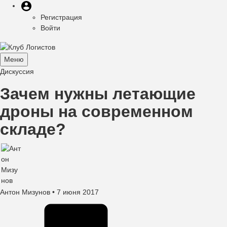
Меню
Перейти
Меню
пользователя
к
Регистрация
учётной
основному
Войти
записи
содержанию
пользователя
Меню
Toggle
Дискуссия
navigation
Зачем нужны летающие
дроны на современном
складе?
Антон Мизунов
• 7 июня 2017