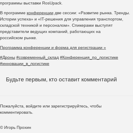
программы выставки RosUpack.
В программе
конференции
две сессии: «Развитие рынка. Тренды.
Истории успеха» и «IT-решения для управления транспортом,
складской техникой и персоналом». Спикерами выступят
представители ведущих компаний, работающих на
российском рынке.
Программа конференции и форма для регистрации »
#Дроны
#современный_склад
#Конференция_по_логистике
#инновации_в_логистике
Будьте первым, кто оставит комментарий
Пожалуйста,
войдите
или
зарегистрируйтесь
, чтобы
комментировать.
© Игорь Прохин