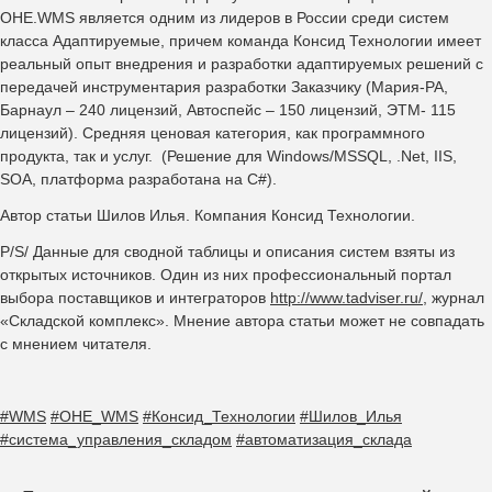
OHE.WMS является одним из лидеров в России среди систем
класса Адаптируемые, причем команда Консид Технологии имеет
реальный опыт внедрения и разработки адаптируемых решений с
передачей инструментария разработки Заказчику (Мария-РА,
Барнаул – 240 лицензий, Автоспейс – 150 лицензий, ЭТМ- 115
лицензий). Средняя ценовая категория, как программного
продукта, так и услуг. (Решение для Windows/MSSQL, .Net, IIS,
SOA, платформа разработана на С#).
Автор статьи Шилов Илья. Компания Консид Технологии.
P/S/ Данные для сводной таблицы и описания систем взяты из
открытых источников. Один из них профессиональный портал
выбора поставщиков и интеграторов
http://www.tadviser.ru/
, журнал
«Складской комплекс». Мнение автора статьи может не совпадать
с мнением читателя.
#WMS
#OHE_WMS
#Консид_Технологии
#Шилов_Илья
#система_управления_складом
#автоматизация_склада