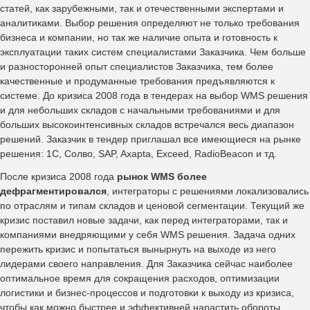
статей, как зарубежными, так и отечественными экспертами и
аналитиками. Выбор решения определяют не только требования
бизнеса и компании, но так же наличие опыта и готовность к
эксплуатации таких систем специалистами Заказчика. Чем больше
и разносторонней опыт специалистов Заказчика, тем более
качественные и продуманные требования предъявляются к
системе. До кризиса 2008 года в тендерах на выбор WMS решения
и для небольших складов с начальными требованиями и для
больших высокоинтенсивных складов встречался весь диапазон
решений. Заказчик в тендер приглашал все имеющиеся на рынке
решения: 1С, Солво, SAP, Axapta, Exceed, RadioBeacon и тд.
После кризиса 2008 года
рынок WMS более
дефрагментировался
, интеграторы с решениями локализовались
по отраслям и типам складов и ценовой сегментации. Текущий же
кризис поставил новые задачи, как перед интеграторами, так и
компаниями внедряющими у себя WMS решения. Задача одних
пережить кризис и попытаться вынырнуть на выходе из него
лидерами своего направления. Для Заказчика сейчас наиболее
оптимальное время для сокращения расходов, оптимизации
логистики и бизнес-процессов и подготовки к выходу из кризиса,
чтобы как можно быстрее и эффективней нарастить обороты