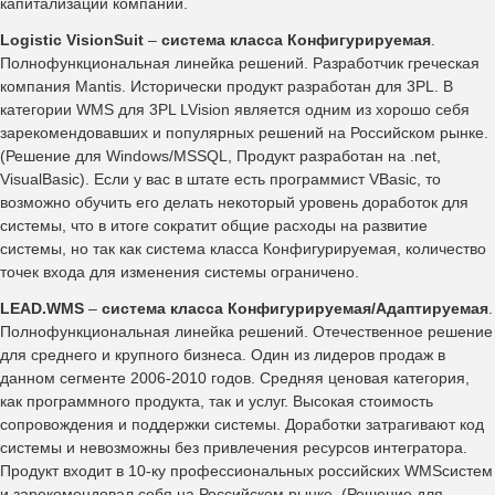
капитализации компании.
Logistic VisionSuit
–
система класса Конфигурируемая
.
Полнофункциональная линейка решений. Разработчик греческая
компания Mantis. Исторически продукт разработан для 3PL. В
категории WMS для 3PL LVision является одним из хорошо себя
зарекомендовавших и популярных решений на Российском рынке.
(Решение для Windows/MSSQL, Продукт разработан на .net,
VisualBasic). Если у вас в штате есть программист VBasic, то
возможно обучить его делать некоторый уровень доработок для
системы, что в итоге сократит общие расходы на развитие
системы, но так как система класса Конфигурируемая, количество
точек входа для изменения системы ограничено.
LEAD.WMS
–
система класса Конфигурируемая/Адаптируемая
.
Полнофункциональная линейка решений. Отечественное решение
для среднего и крупного бизнеса. Один из лидеров продаж в
данном сегменте 2006-2010 годов. Средняя ценовая категория,
как программного продукта, так и услуг. Высокая стоимость
сопровождения и поддержки системы. Доработки затрагивают код
системы и невозможны без привлечения ресурсов интегратора.
Продукт входит в 10-ку профессиональных российских WMSсистем
и зарекомендовал себя на Российском рынке. (Решение для