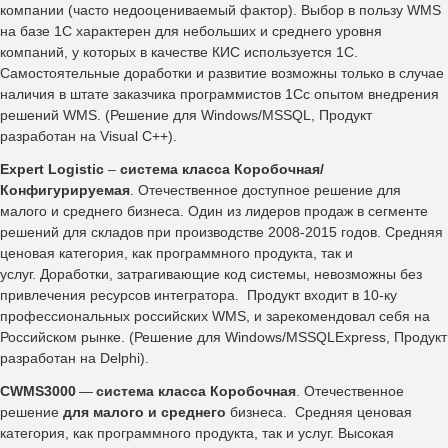
компании (часто недооцениваемый фактор). Выбор в пользу WMS
на базе 1С характерен для небольших и среднего уровня
компаний, у которых в качестве КИС используется 1С.
Самостоятельные доработки и развитие возможны только в случае
наличия в штате заказчика программистов 1Cc опытом внедрения
решений WMS. (Решение для Windows/MSSQL, Продукт
разработан на Visual С++).
Expert Logistic
–
система класса Коробочная/
Конфигурируемая
. Отечественное доступное решение для
малого и среднего бизнеса. Один из лидеров продаж в сегменте
решений для складов при производстве 2008-2015 годов. Средняя
ценовая категория, как программного продукта, так и
услуг. Доработки, затрагивающие код системы, невозможны без
привлечения ресурсов интегратора. Продукт входит в 10-ку
профессиональных российских WMS, и зарекомендовал себя на
Российском рынке. (Решение для Windows/MSSQLExpress, Продукт
разработан на Delphi).
CWMS3000
—
система класса Коробочная
. Отечественное
решение
для малого и среднего
бизнеса. Средняя ценовая
категория, как программного продукта, так и услуг. Высокая