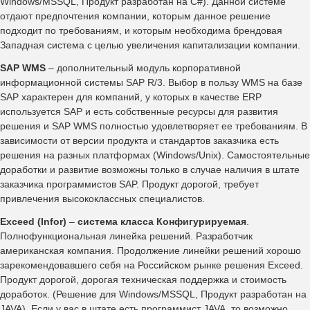
Windows/MSSQL, Продукт разработан на С#). Данной системе
отдают предпочтения компании, которым данное решение
подходит по требованиям, и которым необходима брендовая
Западная система с целью увеличения капитализации компании.
SAP WMS
– дополнительный модуль корпоративной
информационной системы SAP R/3. Выбор в пользу WMS на базе
SAP характерен для компаний, у которых в качестве ERP
используется SAP и есть собственные ресурсы для развития
решения и SAP WMS полностью удовлетворяет ее требованиям. В
зависимости от версии продукта и стандартов заказчика есть
решения на разных платформах (Windows/Unix). Самостоятельные
доработки и развитие возможны только в случае наличия в штате
заказчика программистов SAP. Продукт дорогой, требует
привлечения высококлассных специалистов.
Exceed (Infor)
–
система класса Конфигурируемая
.
Полнофункциональная линейка решений. Разработчик
американская компания. Продолжение линейки решений хорошо
зарекомендовавшего себя на Российском рынке решения Exceed.
Продукт дорогой, дорогая техническая поддержка и стоимость
доработок. (Решение для Windows/MSSQL, Продукт разработан на
JAVA). Если у вас в штате есть программист JAVA, то возможно