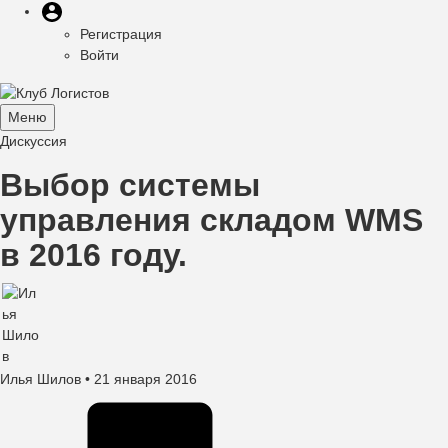
Меню
Перейти
Меню
пользователя
к
Регистрация
учётной
основному
Войти
записи
содержанию
пользователя
Меню
Toggle
Дискуссия
navigation
Выбор системы
управления складом WMS
в 2016 году.
Илья Шилов
• 21 января 2016