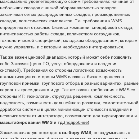
максимально удовлетворяющую своим требованиям: начиная от
небольших складов с низкой оборачиваемостью товаров,
заканчивая сетью распределенных складов, производственных
складов, логистических комплексов. Т.е. требования к WMS
определяются отраслью бизнеса компании, спецификой склада,
интенсивностью работы склада, количеством сотрудников,
технологической спецификой, складским оборудованием, которым
нужно управлять, и с которым необходимо интегрироваться.
Так же важен ценовой диапазон, который может себе позволить
себе Заказчик (цена ПО, услуг, оборудования и владения
системой). Требования со стороны логистики: возможность
автоматизации со стороны WMS сложных бизнес-процессов:
групповой приемки, группового отбора в разных вариантах, разные
варианты кросс-докинга и др. Так же важны требования к WMS со
стороны ИТ: технологии, структура решения, комплексность,
надежность, возможность дальнейшего развития, самостоятельной
доработки системы в целях минимизации стоимости владения и
независимости от интегратора, возможности для тиражирования и
масштабирования WMS и тд.
(
подробнее
)
Заказчик зачастую подходит к
выбору WMS
, не задумываясь о
дальнейшем развитии бизнеса, и появления дополнительных