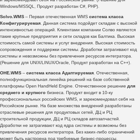
Windows/MSSQL, Продукт разработан C#, PHP).
Solvo.WMS
– Первая отечественная WMS
система класса
Конфигурируемая
. Данная система подойдет складам с высокой
интенсивностью операций. Клиентами компании Солво являются
такие крупные предприятия и сети складов как Балтика. Высокая
стоимость самой системы и услуг внедрения. Высокая стоимость
сопровождения и поддержки системы. Доработки затрагивают код
системы и невозможны без привлечения ресурсов интегратора.
(Решение для UNIX/LINUX/Oracle, Продукт разработан на С++).
OHE.WMS
–
система класса Адаптируемая
. Отечественная,
полнофункциональная линейка решений на базе собственной
платформы Open HandHeld Engine. Отечественное решение
для
среднего и крупного
бизнеса. Продукт входит в 10-ку
профессиональных российских WMS, и зарекомендовал себя на
Российском рынке. На базе множества внедрений разработаны
отраслевые решения для продуктовых сетей, ДЦ и РЦ
строительной продукции, ДЦ и РЦ складов автозапчастей.
Доработки не затрагивают код ядра системы и возможны без
привлечения ресурсов интегратора. Без каких-либо ограничений
может быть настроена под требуемые бизнес-процессы.