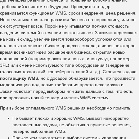
требований к системе в будущем. Проводится тендер,
сравнивается функционал WMS, сроки внедрения, цена решения.
Но не учитывается план развития бизнеса на перспективу, или же
он отсутствует вовсе. Порой не учитывается полная стоимость
владения системой в течении нескольких лет. Заказчик переезжает
на новый склад, увеличивается товарооборот, усложняются или
полностью меняются бизнес-процессы склада, а через некоторое
время возникают идеи расширения бизнеса, открытия новых
направлений (например оказания новых типов услуг, например
3PL) или смене используемого типа оборудования (внедрение
голосовых технологий, конвейерных линий и тд.). Ставится задача
поставщику WMS,
но с досадой обнаруживается, что произвести
модернизацию под новые требования просто невозможно и
Заказчик встает перед выбором или жить дальше с тем, что есть,
или проводить новый тендер и менять WMS систему.
При выборе оптимального WMS решения необходимо помнить:
Не бывает плохих и хороших WMS. Бывают некорректно
поставленные задачи, не объективно принятые решения,
неверно выбранная WMS.
Прежде чем задуматься о выборе системы управления