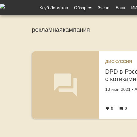
Меню
Клуб Логистов
Обзор
Экспо
Банк
ИИ
учётной
записи
рекламнаякампания
пользователя
ДИСКУССИЯ
DPD в Рос
с котиками
Создано
автор
10 июн 2021
•
А
0
0