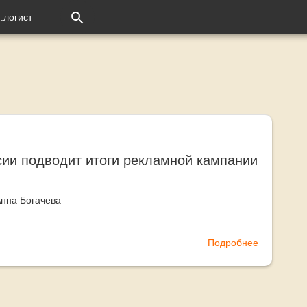
Перейти
.логист
к
основному
содержанию
сии подводит итоги рекламной кампании
нна Богачева
Подробнее
о
DPD
в
России