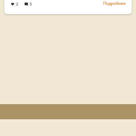
Подробнее
о
2
5
Наст
сред
скла
сотр
© Игорь Прохин