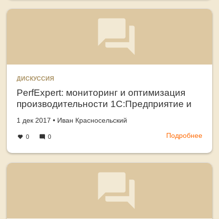
эксп
обсл
прои
1С:П
и
MS
SQL
Serv
ДИСКУССИЯ
PerfExpert: мониторинг и оптимизация
производительности 1С:Предприятие и
MS SQL Server
Создано
автор
1 дек 2017
•
Иван Красносельский
Подробнее
о
0
0
PerfE
мони
и
опти
прои
1С:П
и
MS