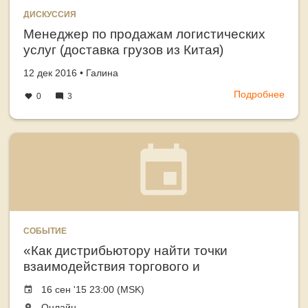
ДИСКУССИЯ
Менеджер по продажам логистических
услуг (доставка грузов из Китая)
Создано
автор
12 дек 2016
•
Галина
Подробнее
о
0
3
Мен
по
прод
логи
услуг
(дос
груз
из
Кита
СОБЫТИЕ
«Как дистрибьютору найти точки
взаимодействия торгового и
транспортного отделов и снизить
Event
16 сен '15 23:00 (MSK)
затраты на доставку на 30-40%»
date
The
Онлайн