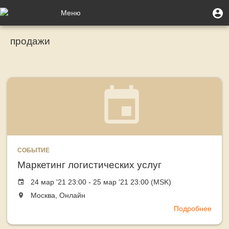
Перейти
Меню
М
Меню
к
п
учётной
основному
Toggle
записи
содержанию
продажи
navigation
пользователя
СОБЫТИЕ
Маркетинг логистических услуг
Event
24 мар '21 23:00 - 25 мар '21 23:00 (MSK)
date
The
Москва, Онлайн
event
Подробнее
о
will
Марк
take