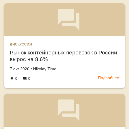
логи
place
услуг
at
the
ДИСКУССИЯ
Рынок контейнерных перевозок в России
вырос на 8.6%
Создано
автор
7 окт 2020
•
Nikolay Timo
Подробнее
о
0
0
Рыно
конт
пере
в
Росс
выро
на
8.6%