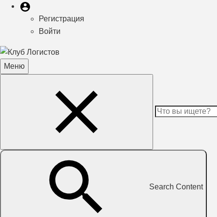
Меню
Меню
пользователя
Регистрация
учётной
Войти
записи
пользователя
Меню
Toggle
Search
navigation
Content
Search Content