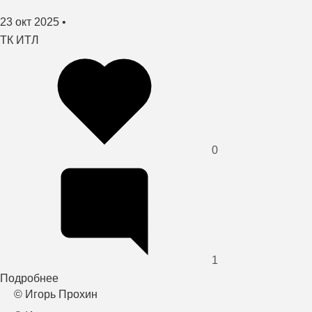
Создано
23 окт 2025
•
автор
ТК ИТЛ
0
1
Подробнее
о
© Игорь Прохин
Ваш