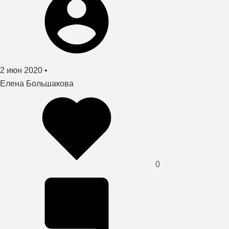
Создано
2 июн 2020
•
автор
Елена Большакова
0