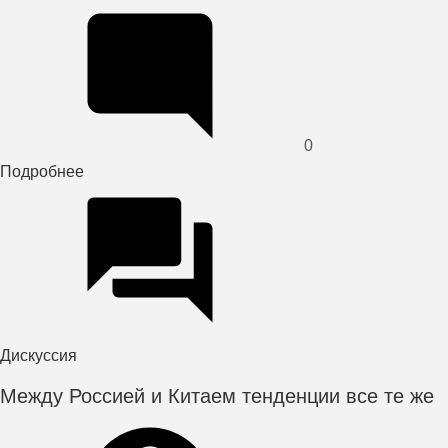
0
Подробнее
о
«ДАКСЕР»
увеличивает
объемы
перевозок
из
Европы
Дискуссия
Между Россией и Китаем тенденции все те же