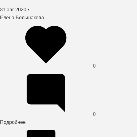
Создано
31 авг 2020
•
автор
Елена Большакова
0
0
Подробнее
о
«Высокий»