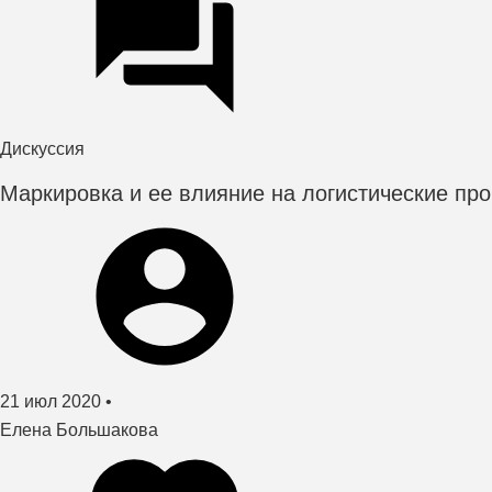
сезон
морской
логистики
в
год
пандемии
Дискуссия
Маркировка и ее влияние на логистические пр
Создано
21 июл 2020
•
автор
Елена Большакова