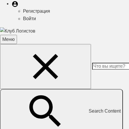
Меню
Меню
пользователя
Регистрация
учётной
Войти
записи
пользователя
Меню
Toggle
Search
navigation
Content
Search Content