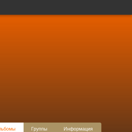
льбомы
Группы
Информация