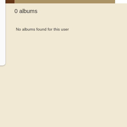
вкладки
0 albums
Informative
No albums found for this user
message