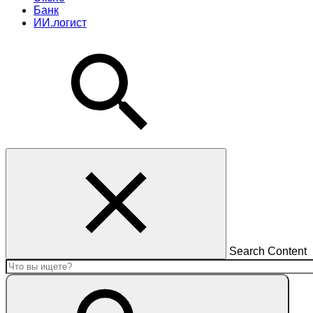
Банк
ИИ.логист
Search Content