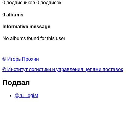
0
подписчиков
0
подписок
0 albums
Informative message
No albums found for this user
© Игорь Прохин
© Институт логистики и управления цепями поставок
Подвал
@ru_logist