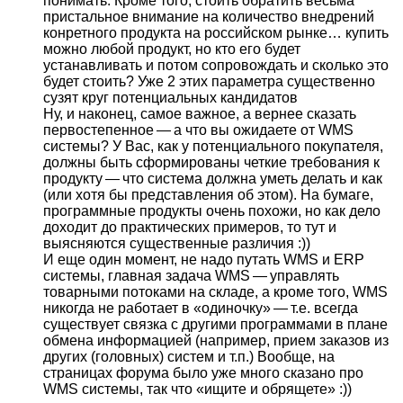
понимать. Кроме того, стоить обратить весьма
пристальное внимание на количество внедрений
конретного продукта на российском рынке… купить
можно любой продукт, но кто его будет
устанавливать и потом сопровождать и сколько это
будет стоить? Уже 2 этих параметра существенно
сузят круг потенциальных кандидатов
Ну, и наконец, самое важное, а вернее сказать
первостепенное — а что вы ожидаете от WMS
системы? У Вас, как у потенциального покупателя,
должны быть сформированы четкие требования к
продукту — что система должна уметь делать и как
(или хотя бы представления об этом). На бумаге,
программные продукты очень похожи, но как дело
доходит до практических примеров, то тут и
выясняются существенные различия :))
И еще один момент, не надо путать WMS и ERP
системы, главная задача WMS — управлять
товарными потоками на складе, а кроме того, WMS
никогда не работает в «одиночку» — т.е. всегда
существует связка с другими программами в плане
обмена информацией (например, прием заказов из
других (головных) систем и т.п.) Вообще, на
страницах форума было уже много сказано про
WMS системы, так что «ищите и обрящете» :))