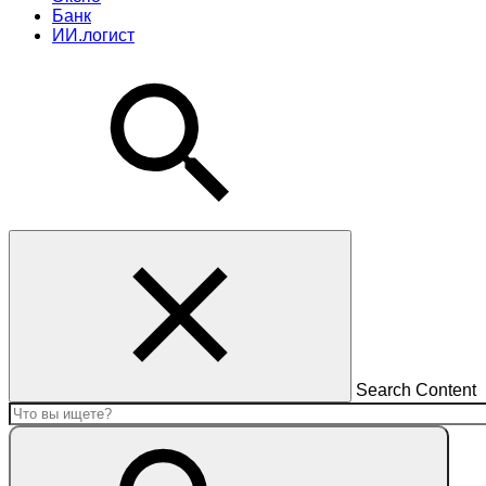
Банк
ИИ.логист
Search Content