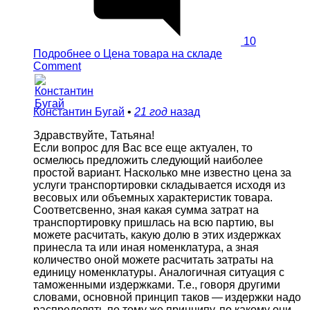
10
Подробнее
о Цена товара на складе
Comment
Константин Бугай
•
21 год
назад
Здравствуйте, Татьяна!
Если вопрос для Вас все еще актуален, то
осмелюсь предложить следующий наиболее
простой вариант. Насколько мне известно цена за
услуги транспортировки складывается исходя из
весовых или объемных характеристик товара.
Соответсвенно, зная какая сумма затрат на
транспортировку пришлась на всю партию, вы
можете расчитать, какую долю в этих издержках
принесла та или иная номенклатура, а зная
количество оной можете расчитать затраты на
единицу номенклатуры. Аналогичная ситуация с
таможенными издержками. Т.е., говоря другими
словами, основной принцип таков — издержки надо
распределять по тому же принципу, по какому они