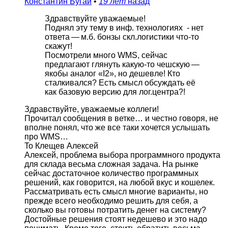
Константин Бугай
•
19 лет
назад
Здравствуйте уважаемые!
Поднял эту тему в инф. технологиях - нет
ответа — м.б. бонзы скл.логистики что-то
скажут!
Посмотрели много WMS, сейчас
предлагают глянуть какую-то чешскую —
якобы аналог «I2», но дешевле! Кто
сталкивался? Есть смысл обсуждать её
как базовую версию для лог.центра?!
Здравствуйте, уважаемые коллеги!
Прочитал сообщения в ветке… и честно говоря, не
вполне понял, что же все таки хочется услышать
про WMS…
To Клещев Алексей
Алексей, проблема выбора программного продукта
для склада весьма сложная задача. На рынке
сейчас достаточное количество программных
решений, как говорится, на любой вкус и кошелек.
Рассматривать есть смысл многие варианты, но
прежде всего необходимо решить для себя, а
сколько вы готовы потратить денег на систему?
Достойные решения стоят недешево и это надо