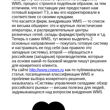
WMS, процесс строился подобным образом, за тем
отличием, что поставщик уже предоставил нам
готовый вариант ТЗ, а мы его корректировали в
соответствие со своими нуждами.
Что касается фирм, внедривших WMS — то список
их весьма обширен: это и крупные логистические
операторы, и распределительные центры
розничных сетей, склады фармдистрибуторов и т.д.
Теперь о самих WMS, тут можно выделить 2
основных направления — покупать готовую систему
и настраивать ее под себя (как правило это
западные системы), второй — обращаться к
российским (западным) производителям, которые
на основе какой-то базовой модели пишут решения
для конкретного клиента.
На сайте
http://www.cnews.ru
как-то публиковалась
статья, посвященная классификации WMS и
проблеме выбора конкретного решения,
называлась «Системы управления складами: обзор
российского рынка» — весьма полезна для людей,
задумывающихся над вопросом внедрения WMS