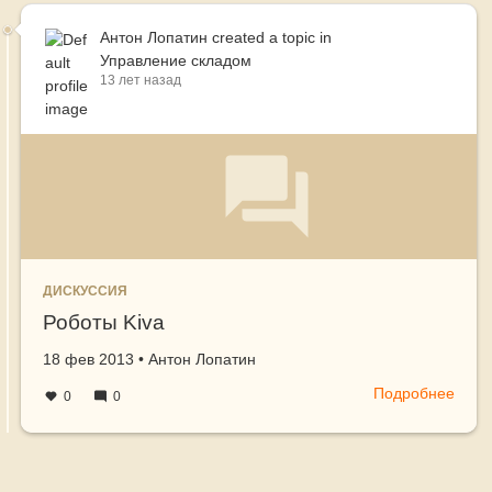
Антон Лопатин
created a topic in
Управление складом
13 лет назад
ДИСКУССИЯ
Роботы Kiva
Создано
автор
18 фев 2013
•
Антон Лопатин
Подробнее
о
0
0
Робо
Kiva