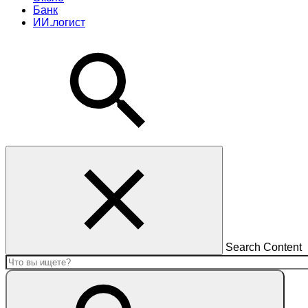
Банк
ИИ.логист
Search Content