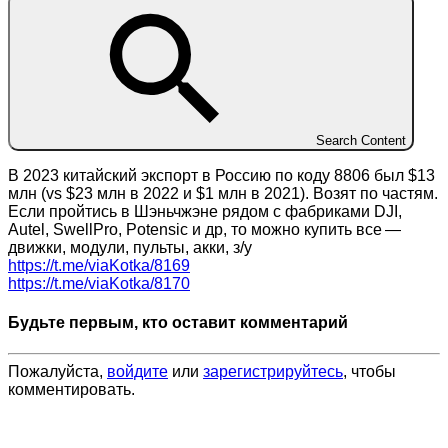
Search Content
В 2023 китайский экспорт в Россию по коду 8806 был $13
млн (vs $23 млн в 2022 и $1 млн в 2021). Возят по частям.
Если пройтись в Шэньчжэне рядом с фабриками DJI,
Autel, SwellPro, Potensic и др, то можно купить все —
движки, модули, пульты, акки, з/у
https://t.me/viaKotka/8169
https://t.me/viaKotka/8170
Будьте первым, кто оставит комментарий
Пожалуйста,
войдите
или
зарегистрируйтесь
, чтобы
комментировать.