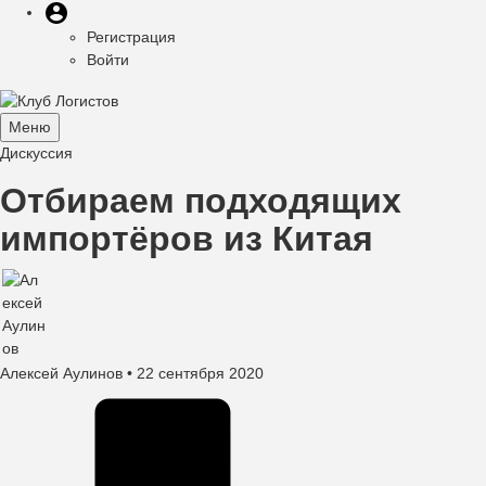
Меню
Перейти
Меню
пользователя
к
Регистрация
учётной
основному
Войти
записи
содержанию
пользователя
Меню
Toggle
Дискуссия
navigation
Отбираем подходящих
импортёров из Китая
Алексей Аулинов
• 22 сентября 2020