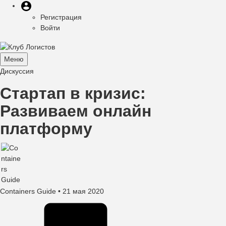
Меню
Перейти
Меню
пользователя
к
Регистрация
учётной
основному
Войти
записи
содержанию
пользователя
Меню
Toggle
Дискуссия
navigation
Стартап в кризис:
Развиваем онлайн
платформу
Containers Guide
• 21 мая 2020