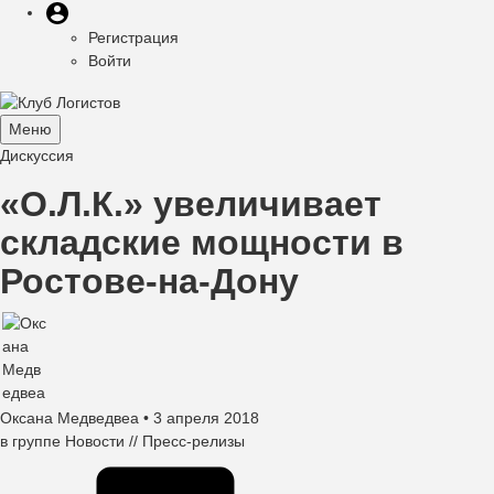
Меню
Перейти
Меню
пользователя
к
Регистрация
учётной
основному
Войти
записи
содержанию
пользователя
Меню
Toggle
Дискуссия
navigation
«О.Л.К.» увеличивает
складские мощности в
Ростове-на-Дону
Оксана Медведвеа
• 3 апреля 2018
в группе
Новости // Пресс-релизы