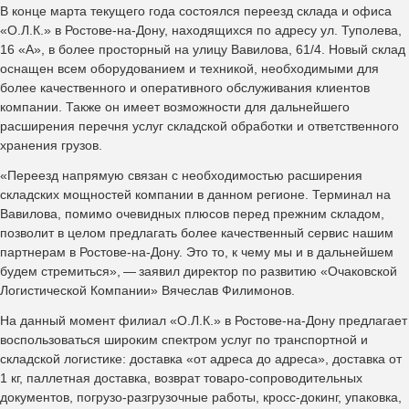
В конце марта текущего года состоялся переезд склада и офиса
«О.Л.К.» в Ростове-на-Дону, находящихся по адресу ул. Туполева,
16 «А», в более просторный на улицу Вавилова, 61/4. Новый склад
оснащен всем оборудованием и техникой, необходимыми для
более качественного и оперативного обслуживания клиентов
компании. Также он имеет возможности для дальнейшего
расширения перечня услуг складской обработки и ответственного
хранения грузов.
«Переезд напрямую связан с необходимостью расширения
складских мощностей компании в данном регионе. Терминал на
Вавилова, помимо очевидных плюсов перед прежним складом,
позволит в целом предлагать более качественный сервис нашим
партнерам в Ростове-на-Дону. Это то, к чему мы и в дальнейшем
будем стремиться», — заявил директор по развитию «Очаковской
Логистической Компании» Вячеслав Филимонов.
На данный момент филиал «О.Л.К.» в Ростове-на-Дону предлагает
воспользоваться широким спектром услуг по транспортной и
складской логистике: доставка «от адреса до адреса», доставка от
1 кг, паллетная доставка, возврат товаро-сопроводительных
документов, погрузо-разгрузочные работы, кросс-докинг, упаковка,