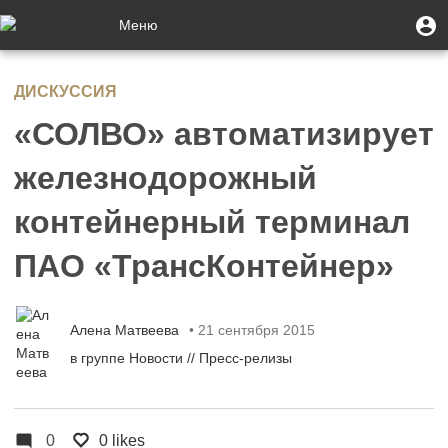
Перейти
Меню
М
Меню
к
п
учётной
основному
Toggle
записи
содержанию
navigation
ДИСКУССИЯ
пользователя
«СОЛВО» автоматизирует
железнодорожный
контейнерный терминал
ПАО «ТрансКонтейнер»
Алена Матвеева
• 21 сентября 2015
в группе
Новости // Пресс-релизы
0
0 likes