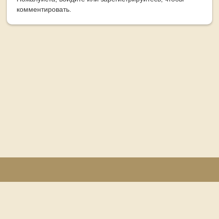
комментировать.
© Игорь Прохин
© Институт логистики и управления цепями поставок