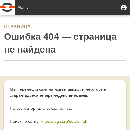
Перейти
Меню
М
Меню
к
п
учётной
основному
Toggle
записи
содержанию
navigation
СТРАНИЦА
пользователя
Ошибка 404 — страница
не найдена
Мы перенесли сайт на новый движок и некоторые
старые адреса теперь недействительны.
Но все материалы сохранились.
Поиск по сайту:
https://logist.ru/search/all