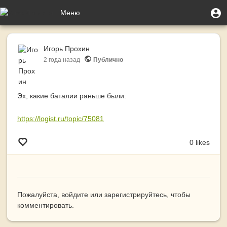
Перейти
Меню
М
Меню
к
п
учётной
основному
Toggle
записи
содержанию
navigation
Игорь Прохин
пользователя
2 года
назад
Публично
Эх, какие баталии раньше были:
https://logist.ru/topic/75081
0 likes
Пожалуйста,
войдите
или
зарегистрируйтесь
, чтобы
комментировать.