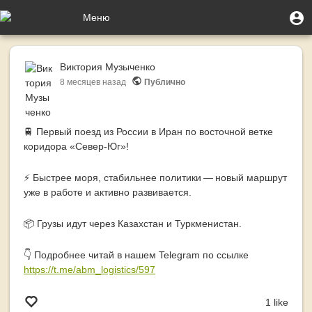
Перейти
Меню
М
Меню
к
п
учётной
основному
Toggle
записи
содержанию
navigation
Виктория Музыченко
пользователя
8 месяцев
назад
Публично
🚆 Первый поезд из России в Иран по восточной ветке
коридора «Север-Юг»!
⚡ Быстрее моря, стабильнее политики — новый маршрут
уже в работе и активно развивается.
📦 Грузы идут через Казахстан и Туркменистан.
👇 Подробнее читай в нашем Telegram по ссылке
https://t.me/abm_logistics/597
1 like