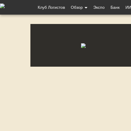
Меню
Клуб Логистов
Обзор
Экспо
Банк
ИИ
учётной
записи
пользователя