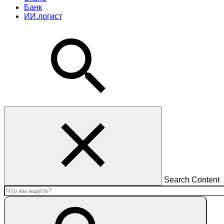
Банк
ИИ.логист
Search Content