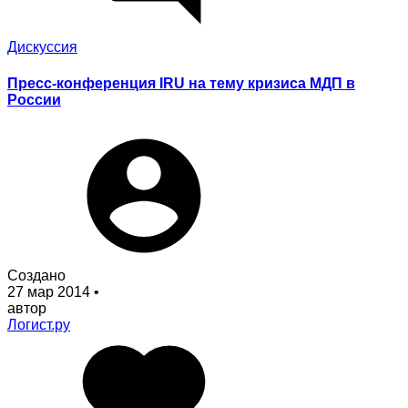
Дискуссия
Пресс-конференция IRU на тему кризиса МДП в
России
Создано
27 мар 2014
•
автор
Логист.ру