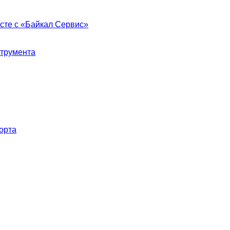
сте с «Байкал Сервис»
струмента
орта