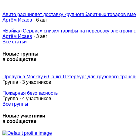
Авито расширяет доставку крупногабаритных товаров вме
Артём Исаев
· 6 авг
«Байкал Сервис» снизил тарифы на перевозку электроин
Артём Исаев
· 3 авг
Все статьи
Новые группы
в сообществе
Пропуск в Москву и Санкт-Петербург для грузового трансп
Группа · 3 участников
Пожарная безопасность
Группа · 4 участников
Все группы
Новые участники
в сообществе