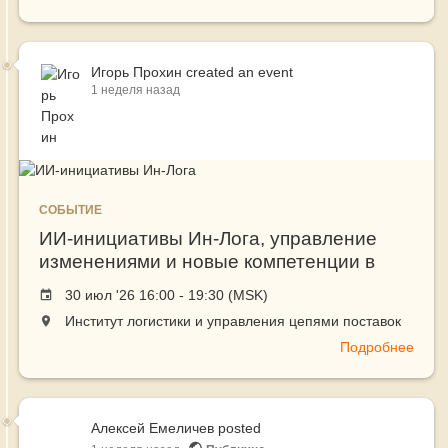
Игорь Прохин
created an event
1 неделя назад
СОБЫТИЕ
ИИ-инициативы Ин-Лога, управление
изменениями и новые компетенции в
цифровую эпоху
Event
30 июл '26 16:00 - 19:30 (MSK)
date
The
Институт логистики и управления цепями поставок
event
Подробнее
о
will
ИИ-
take
иниц
place
Ин-
at
Алексей Емеличев
posted
Лога,
the