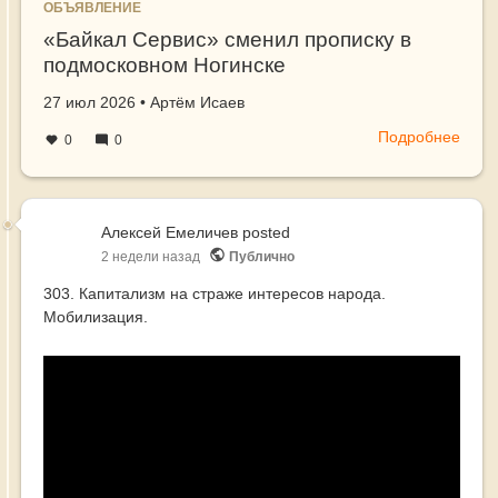
ОБЪЯВЛЕНИЕ
«Байкал Сервис» сменил прописку в
подмосковном Ногинске
Создано
автор
27 июл 2026
•
Артём Исаев
Подробнее
о
0
0
«Бай
Серв
смен
проп
Алексей Емеличев
posted
в
2 недели назад
Публично
подм
303. Капитализм на страже интересов народа.
Ноги
Мобилизация.