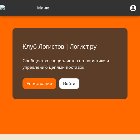
Перейти
Клуб
Меню
М
Меню
к
п
учётной
основному
Toggle
Логистов
записи
содержанию
navigation
|
пользователя
Логист.ру
Клуб Логистов | Логист.ру
Сообщество специалистов по логистике и
управлению цепями поставок
Регистрация
Войти