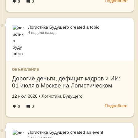
Подробнее
о
0
0
03
сент
в
Алма
Логистика Будущего
created a topic
4 недели назад
-
Логи
Буду
авто
робо
и
ОБЪЯВЛЕНИЕ
новы
Дорогие деньги, дефицит кадров и ИИ:
точк
01 июля в Москве на Логистическом
рост
бизн
Бизнес Пикнике обсудили главные
Создано
автор
12 июл 2026
•
Логистика Будущего
вызовы рынка
Подробнее
о
0
0
Доро
день
дефи
кадр
Логистика Будущего
created an event
1 месяц назад
и