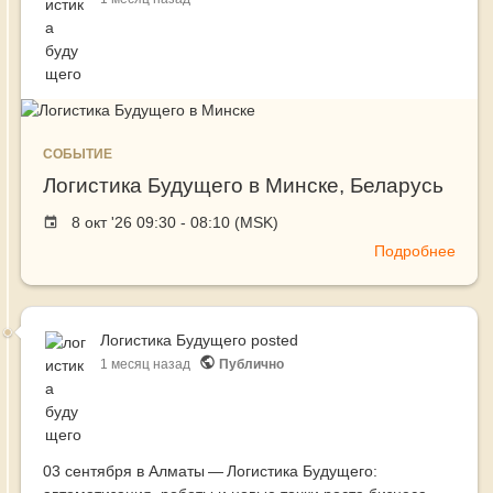
ИИ:
01
июл
в
Моск
на
СОБЫТИЕ
Логи
Логистика Будущего в Минске, Беларусь
Бизн
Пикн
Event
8 окт '26 09:30 - 08:10 (MSK)
обсу
date
Подробнее
о
глав
Логи
вызо
Буду
рынк
в
Логистика Будущего
posted
Минс
1 месяц назад
Публично
Бела
03 сентября в Алматы — Логистика Будущего: