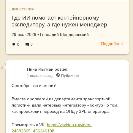
тенд
на
ДИСКУССИЯ
рынк
Где ИИ помогает контейнерному
дост
экспедитору, а где нужен менеджер
това
в
Создано
автор
29 июл 2026
•
Геннадий Шендеровский
марк
Подробнее
о
0
0
Где
ИИ
помо
конт
Нина Йыгман
posted
эксп
1 неделя назад
Публично
а
Сентябрь все изменит!
где
нуже
Вместе с коллегой из департамента транспортной
мене
логистики дали интервью интегратору «Контур» о том,
как происходит переход на ЭПД у 3PL-оператора:
Посмотреть в VK:
https://vkvideo.ru/video-
24682865_456240108