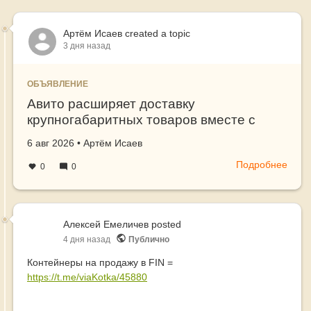
Артём Исаев
created a topic
3 дня назад
ОБЪЯВЛЕНИЕ
Авито расширяет доставку
крупногабаритных товаров вместе с
«Байкал Сервис»
Создано
автор
6 авг 2026
•
Артём Исаев
Подробнее
о
0
0
Авит
расш
дост
круп
Алексей Емеличев
posted
това
4 дня назад
Публично
вмес
Контейнеры на продажу в FIN =
с
https://t.me/viaKotka/45880
«Бай
Серв