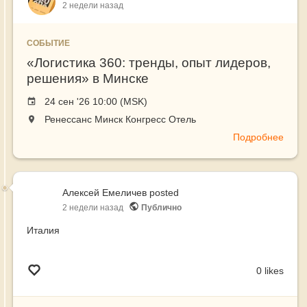
2 недели назад
СОБЫТИЕ
«Логистика 360: тренды, опыт лидеров,
решения» в Минске
Event
24 сен '26 10:00 (MSK)
date
The
Ренессанс Минск Конгресс Отель
event
Подробнее
о
will
«Лог
take
360:
place
трен
at
Алексей Емеличев
posted
опыт
the
2 недели назад
Публично
лиде
реше
Италия
в
Минс
0 likes