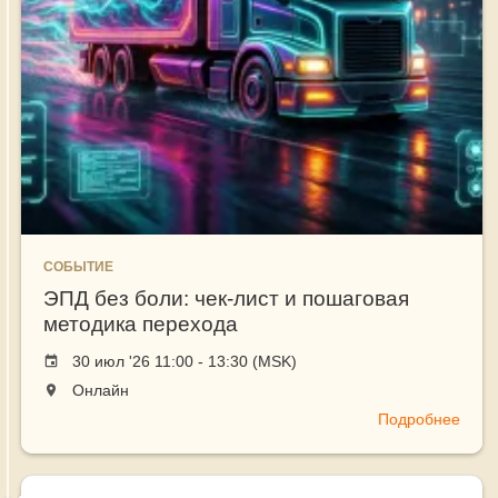
СОБЫТИЕ
ЭПД без боли: чек-лист и пошаговая
методика перехода
Event
30 июл '26 11:00 - 13:30 (MSK)
date
The
Онлайн
event
Подробнее
о
will
ЭПД
take
без
place
боли