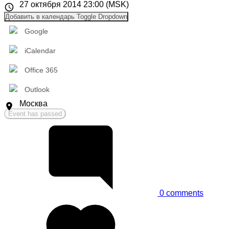
Event
27 октября 2014 23:00 (MSK)
date
Добавить в календарь
Toggle Dropdown
Google
iCalendar
Office 365
Outlook
Event
Москва
location
Event has passed
0
comments