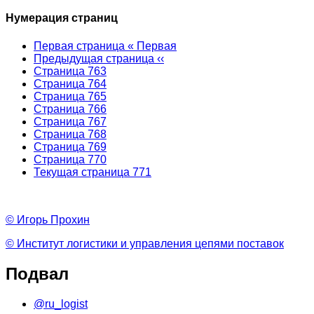
Нумерация страниц
Первая страница
« Первая
Предыдущая страница
‹‹
Страница
763
Страница
764
Страница
765
Страница
766
Страница
767
Страница
768
Страница
769
Страница
770
Текущая страница
771
© Игорь Прохин
© Институт логистики и управления цепями поставок
Подвал
@ru_logist