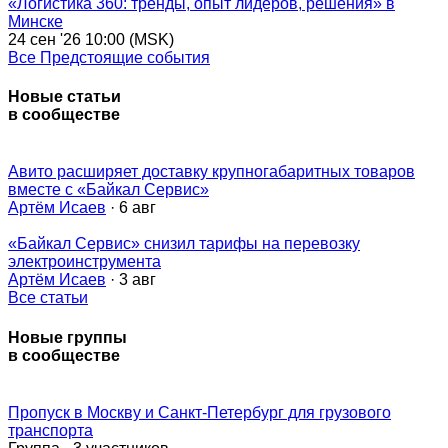
«Логистика 360: тренды, опыт лидеров, решения» в
Минске
24 сен '26 10:00 (MSK)
Все Предстоящие события
Новые статьи
в сообществе
Авито расширяет доставку крупногабаритных товаров
вместе с «Байкал Сервис»
Артём Исаев
· 6 авг
«Байкал Сервис» снизил тарифы на перевозку
электроинструмента
Артём Исаев
· 3 авг
Все статьи
Новые группы
в сообществе
Пропуск в Москву и Санкт-Петербург для грузового
транспорта