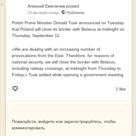
at
Алексей Емеличев
posted
the
10 месяцев назад
Публично
Polish Prime Minister Donald Tusk announced on Tuesday
that Poland will close its border with Belarus at midnight on
Thursday, September 11.
«We are dealing with an increasing number of
provocations from the East. Therefore, for reasons of
national security, we will close the border with Belarus,
including railway crossings, at midnight from Thursday to
Friday,» Tusk added while opening a government meeting.
1 like
Пожалуйста,
войдите
или
зарегистрируйтесь
, чтобы
комментировать.