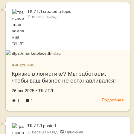
откр
фил
ТК ИТЛ
created a topic
11 месяцев назад
в
Доне
ДИСКУССИЯ
Кризис в логистике? Мы работаем,
чтобы ваш бизнес не останавливался!
Создано
автор
26 авг 2025
•
ТК ИТЛ
Подробнее
о
1
1
Криз
в
логи
Мы
ТК ИТЛ
posted
рабо
11 месяцев назад
Публично