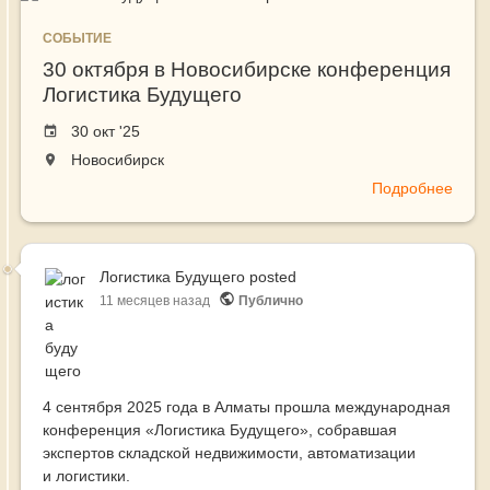
СОБЫТИЕ
30 октября в Новосибирске конференция
Логистика Будущего
Event
30 окт '25
date
The
Новосибирск
event
Подробнее
о
will
30
take
октя
place
в
at
Логистика Будущего
posted
Ново
the
11 месяцев назад
Публично
конф
Логи
Буду
4 сентября 2025 года в Алматы прошла международная
конференция «Логистика Будущего», собравшая
экспертов складской недвижимости, автоматизации
и логистики.