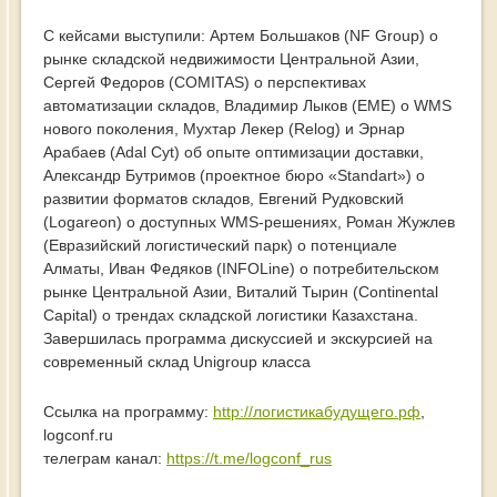
С кейсами выступили: Артем Большаков (NF Group) о
рынке складской недвижимости Центральной Азии,
Сергей Федоров (COMITAS) о перспективах
автоматизации складов, Владимир Лыков (EME) о WMS
нового поколения, Мухтар Лекер (Relog) и Эрнар
Арабаев (Adal Cyt) об опыте оптимизации доставки,
Александр Бутримов (проектное бюро «Standart») о
развитии форматов складов, Евгений Рудковский
(Logareon) о доступных WMS-решениях, Роман Жужлев
(Евразийский логистический парк) о потенциале
Алматы, Иван Федяков (INFOLine) о потребительском
рынке Центральной Азии, Виталий Тырин (Continental
Capital) о трендах складской логистики Казахстана.
Завершилась программа дискуссией и экскурсией на
современный склад Unigroup класса
Ссылка на программу:
http://логистикабудущего.рф
,
logconf.ru
телеграм канал:
https://t.me/logconf_rus