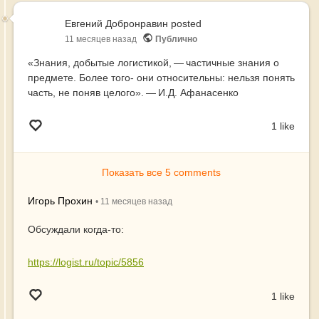
почт
в
Евгений Добронравин
posted
2
11 месяцев назад
Публично
раза
«Знания, добытые логистикой, — частичные знания о
увел
предмете. Более того- они относительны: нельзя понять
объ
часть, не поняв целого». — И.Д. Афанасенко
пере
«кру
1 like
в
рамк
сотр
с
Показать все 5 comments
Ozon
Игорь Прохин
•
11 месяцев
назад
Обсуждали когда-то:
https://logist.ru/topic/5856
1 like