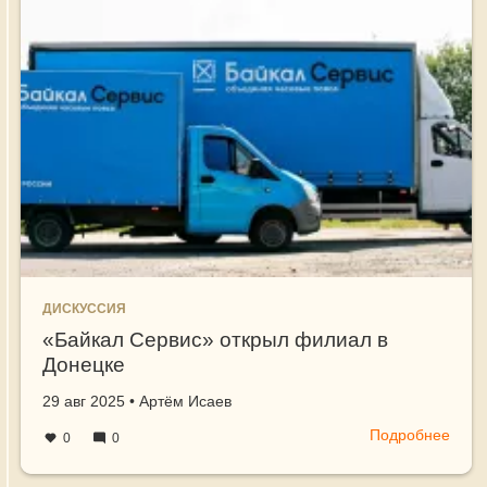
ДИСКУССИЯ
«Байкал Сервис» открыл филиал в
Донецке
Создано
автор
29 авг 2025
•
Артём Исаев
Подробнее
о
0
0
«Бай
Серв