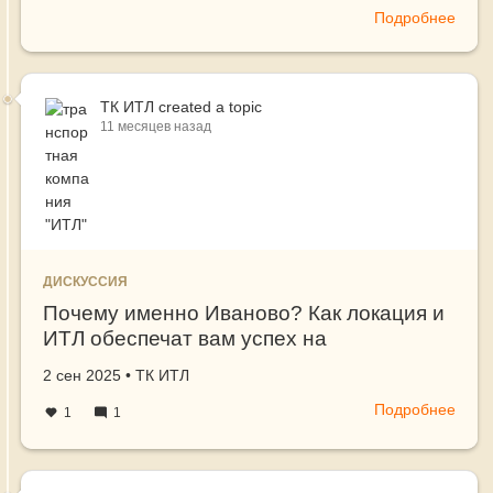
логистике: от приёмки и отгрузки до
date
Подробнее
о
прямой интеграции с Честным Знаком».
4
сент
в
ТК ИТЛ
created a topic
15:0
11 месяцев назад
(мск)
сост
онла
веби
на
тему
«Мар
ДИСКУССИЯ
2.0.
Почему именно Иваново? Как локация и
Нов
ИТЛ обеспечат вам успех на
уров
маркетплейсах!
учёт
Создано
автор
2 сен 2025
•
ТК ИТЛ
в
Подробнее
о
скла
1
1
Поче
логис
имен
от
Иван
приё