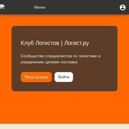
Перейти
Клуб
Меню
М
Меню
к
п
учётной
основному
Toggle
Логистов
записи
содержанию
navigation
|
пользователя
Логист.ру
Клуб Логистов | Логист.ру
Сообщество специалистов по логистике и
управлению цепями поставок
Регистрация
Войти