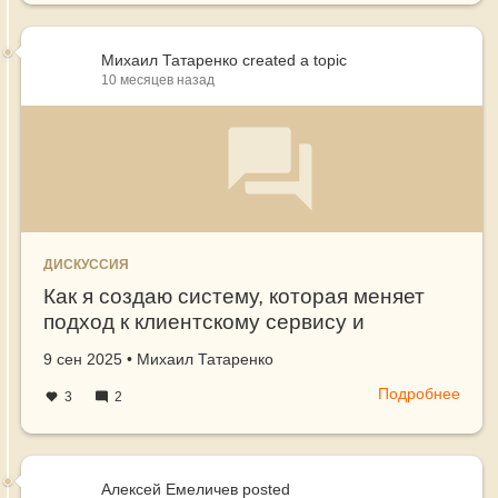
Михаил Татаренко
created a topic
10 месяцев назад
ДИСКУССИЯ
Как я создаю систему, которая меняет
подход к клиентскому сервису и
развитию бизнеса в логистике
Создано
автор
9 сен 2025
•
Михаил Татаренко
Подробнее
о
3
2
Как
я
созд
сист
Алексей Емеличев
posted