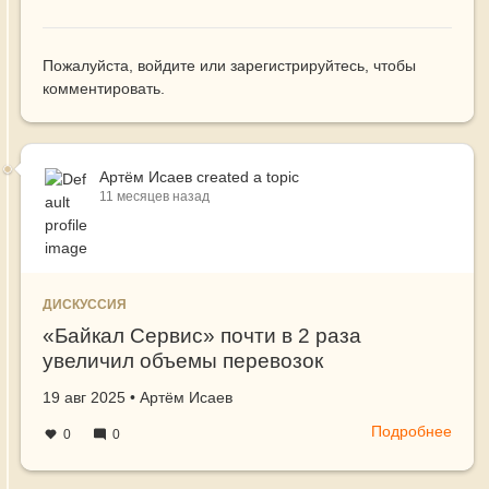
Пожалуйста,
войдите
или
зарегистрируйтесь
, чтобы
комментировать.
Артём Исаев
created a topic
11 месяцев назад
ДИСКУССИЯ
«Байкал Сервис» почти в 2 раза
увеличил объемы перевозок
«крупногабарита» в рамках
Создано
автор
19 авг 2025
•
Артём Исаев
сотрудничества с Ozon
Подробнее
о
0
0
«Бай
Серв