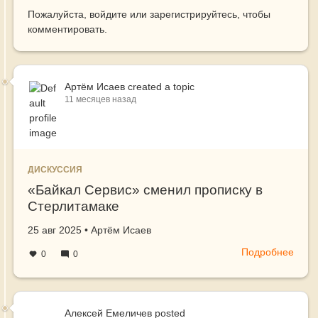
Пожалуйста,
войдите
или
зарегистрируйтесь
, чтобы
комментировать.
Артём Исаев
created a topic
11 месяцев назад
ДИСКУССИЯ
«Байкал Сервис» сменил прописку в
Стерлитамаке
Создано
автор
25 авг 2025
•
Артём Исаев
Подробнее
о
0
0
«Бай
Серв
смен
проп
Алексей Емеличев
posted