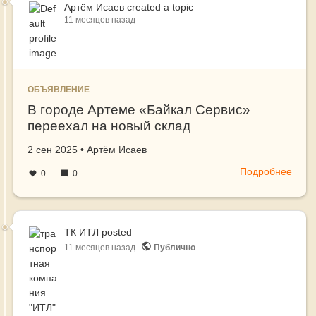
Как
и
Артём Исаев
created a topic
11 месяцев назад
лока
отгру
и
до
ИТЛ
прям
обес
инте
вам
с
ОБЪЯВЛЕНИЕ
успе
Чест
В городе Артеме «Байкал Сервис»
на
Знак
переехал на новый склад
марк
Создано
автор
2 сен 2025
•
Артём Исаев
Подробнее
о
0
0
В
горо
Арте
«Бай
ТК ИТЛ
posted
Серв
11 месяцев назад
Публично
пере
на
новы
скла