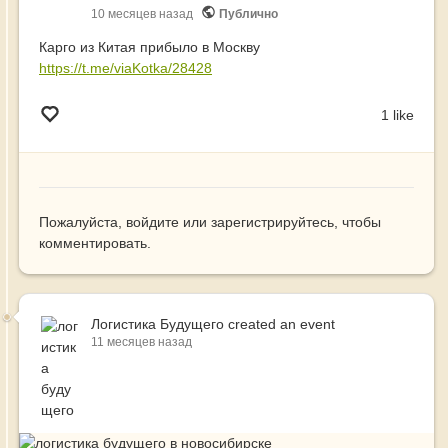
кото
10 месяцев назад
Публично
меня
Карго из Китая прибыло в Москву
подх
https://t.me/viaKotka/28428
к
клие
1 like
серв
и
разв
бизн
в
логи
Пожалуйста,
войдите
или
зарегистрируйтесь
, чтобы
комментировать.
Логистика Будущего
created an event
11 месяцев назад