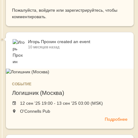
Пожалуйста,
войдите
или
зарегистрируйтесь
, чтобы
комментировать.
Игорь Прохин
created an event
10 месяцев назад
СОБЫТИЕ
Логишник (Москва)
Event
12 сен '25 19:00 - 13 сен '25 03:00 (MSK)
date
The
O'Connells Pub
event
Подробнее
о
will
Логи
take
(Мос
place